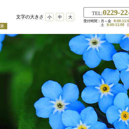
0229-22
TEL:
文字の大きさ
小
中
大
月～金
8:00-11:
土
8:00-11:00
来