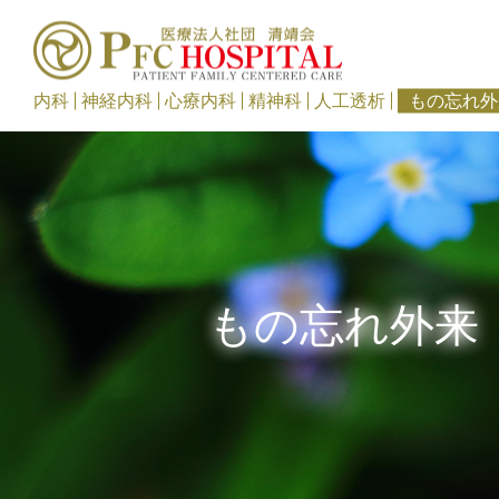
内科
神経内科
心療内科
精神科
人工透析
もの忘れ外
もの忘れ外来